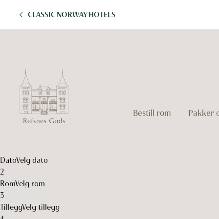
CLASSIC NORWAY HOTELS
Bestill rom
Pakker o
1
1
Dato
Velg dato
2
Rom
Velg rom
3
Tillegg
Velg tillegg
4