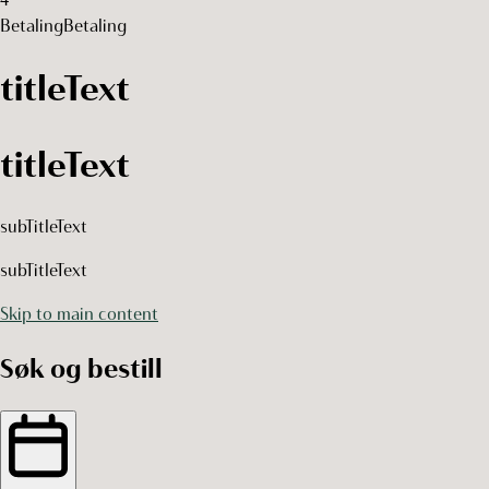
Betaling
Betaling
titleText
titleText
subTitleText
subTitleText
Skip to main content
Søk og bestill