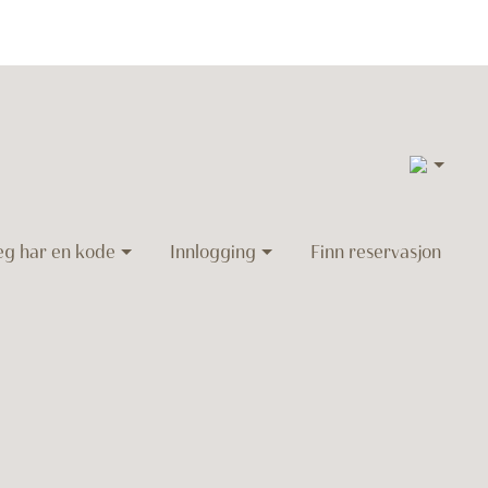
5
eg har en kode
Innlogging
Finn reservasjon