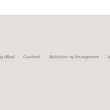
g tilbud
Gavekort
Aktiviteter og Arrangement
J